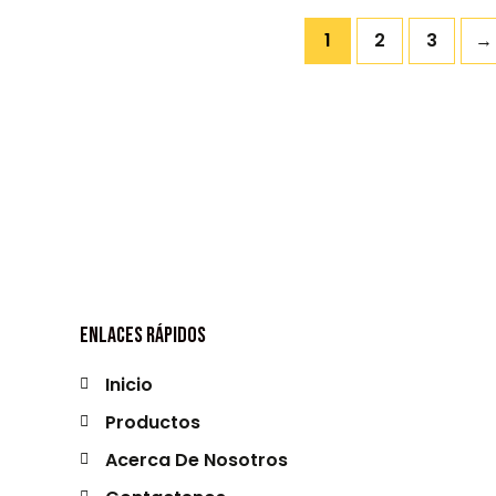
De
De
5
5
1
2
3
→
Enlaces Rápidos
Inicio
Productos
Acerca De Nosotros