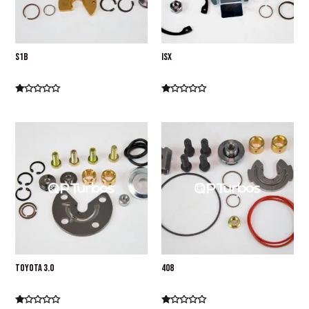
S1B
ISX
Kit De Reparación
Kit De Reparación
Valorado
Valorado
En
En
0
0
De
De
5
5
TOYOTA 3.0
408
Kit De Reparación
Kit De Reparación