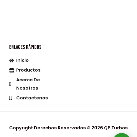
Valorado
Valorado
En
En
0
0
De
De
5
5
Enlaces Rápidos
Inicio
Productos
Acerca De
Nosotros
Contactenos
Copyright Derechos Reservados © 2026 QP Turbos